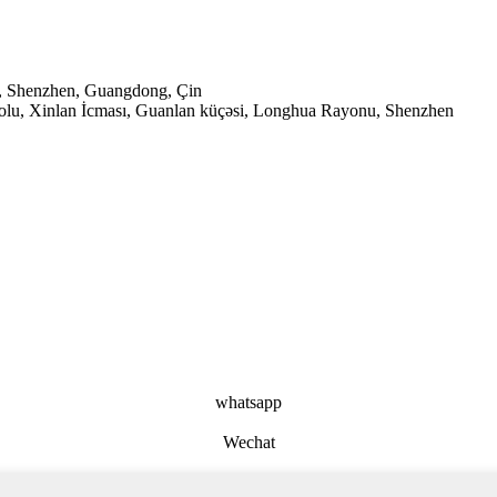
za, Shenzhen, Guangdong, Çin
lu, Xinlan İcması, Guanlan küçəsi, Longhua Rayonu, Shenzhen
whatsapp
Wechat