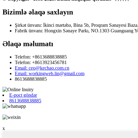
Bizimlə əlaqə saxlayın
Şirkət ünvanı: İkinci mərtəbə, Bina 5b, Proqram Sənayesi Ba
Fabrik ünvanı: Hongxin Sənaye Parkı, NO.1303 Guanguang Yo
Əlaqə məlumatı
Telefon: +8613688838885
Telefon: +8613923456781
Email: ceo@kechao.com.cn
Email: workingweb.lin@gmail.com
8613688838885
E-poçt göndər
8613688838885
x