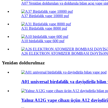
A07 Yenidən doldurulan və doldurula bilən açıq vape sis
A37 Birdəfəlik vape 10000 puf
A31 Birdəfəlik vape 8000 puf
A10 birdəfəlik vape 600 puf
A26 ELEKTRON ATOMIZER BOMBASI DƏYİŞƏN
Yenidən doldurulmaz
A01 universal birdəfəlik və dəyişdirilə bilə
Yalnız A12G vape cihazı üçün A12 dəyişdiri