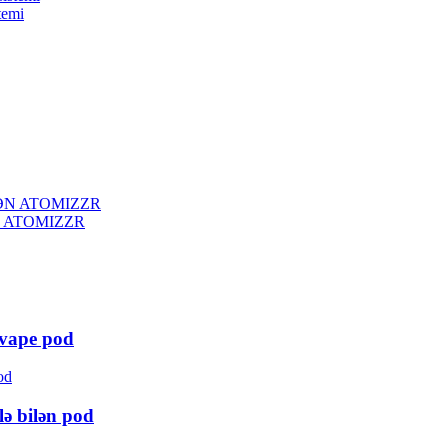
temi
 ATOMIZZR
n vape pod
lə bilən pod