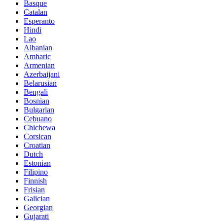
Basque
Catalan
Esperanto
Hindi
Lao
Albanian
Amharic
Armenian
Azerbaijani
Belarusian
Bengali
Bosnian
Bulgarian
Cebuano
Chichewa
Corsican
Croatian
Dutch
Estonian
Filipino
Finnish
Frisian
Galician
Georgian
Gujarati