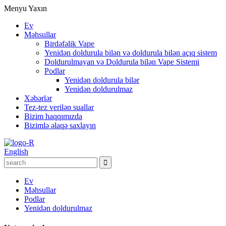
Menyu
Yaxın
Ev
Məhsullar
Birdəfəlik Vape
Yenidən doldurula bilən və doldurula bilən açıq sistem
Doldurulmayan və Doldurula bilən Vape Sistemi
Podlar
Yenidən doldurula bilər
Yenidən doldurulmaz
Xəbərlər
Tez-tez verilən suallar
Bizim haqqımızda
Bizimlə əlaqə saxlayın
English
Ev
Məhsullar
Podlar
Yenidən doldurulmaz