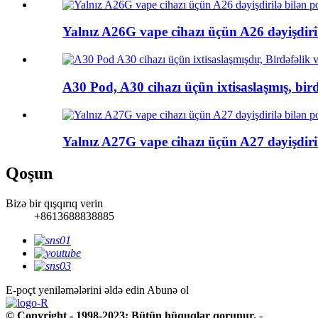
Yalnız A26G vape cihazı üçün A26 dəyişdiri
A30 Pod, A30 cihazı üçün ixtisaslaşmış, birdə
Yalnız A27G vape cihazı üçün A27 dəyişdiri
Qoşun
Bizə bir qışqırıq verin
+8613688838885
E-poçt yeniləmələrini əldə edin
Abunə ol
© Copyright - 1998-2023: Bütün hüquqlar qorunur.
- , , , , , ,