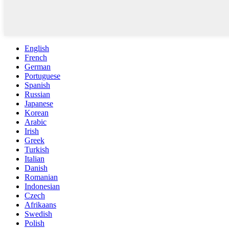
English
French
German
Portuguese
Spanish
Russian
Japanese
Korean
Arabic
Irish
Greek
Turkish
Italian
Danish
Romanian
Indonesian
Czech
Afrikaans
Swedish
Polish