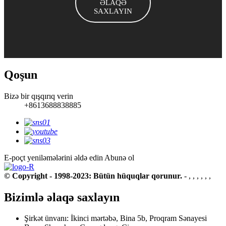
ƏLAQƏ
SAXLAYIN
Qoşun
Bizə bir qışqırıq verin
+8613688838885
E-poçt yeniləmələrini əldə edin
Abunə ol
© Copyright - 1998-2023: Bütün hüquqlar qorunur.
- , , , , , ,
Bizimlə əlaqə saxlayın
Şirkət ünvanı: İkinci mərtəbə, Bina 5b, Proqram Sənayesi