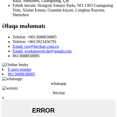
Baza, Shenzhen, Guangdong, Çin
Fabrik ünvanı: Hongxin Sənaye Parkı, NO.1303 Guanguang
Yolu, Xinlan İcması, Guanlan küçəsi, Longhua Rayonu,
Shenzhen
Əlaqə məlumatı
Telefon: +8613688838885
Telefon: +8613923456781
Email: ceo@kechao.com.cn
Email: workingweb.lin@gmail.com
8613688838885
E-poçt göndər
8613688838885
whatsapp
Wechat
x