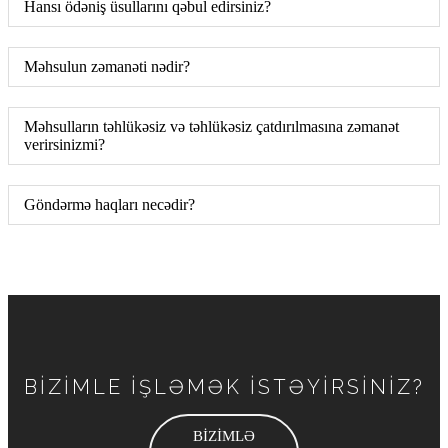
Hansı ödəniş üsullarını qəbul edirsiniz?
Məhsulun zəmanəti nədir?
Məhsulların təhlükəsiz və təhlükəsiz çatdırılmasına zəmanət
verirsinizmi?
Göndərmə haqları necədir?
BİZİMLE İŞLƏMƏK İSTƏYİRSİNİZ?
BİZİMLƏ