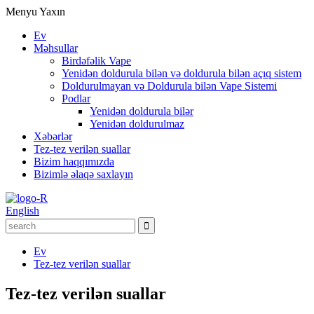
Menyu
Yaxın
Ev
Məhsullar
Birdəfəlik Vape
Yenidən doldurula bilən və doldurula bilən açıq sistem
Doldurulmayan və Doldurula bilən Vape Sistemi
Podlar
Yenidən doldurula bilər
Yenidən doldurulmaz
Xəbərlər
Tez-tez verilən suallar
Bizim haqqımızda
Bizimlə əlaqə saxlayın
English
Ev
Tez-tez verilən suallar
Tez-tez verilən suallar