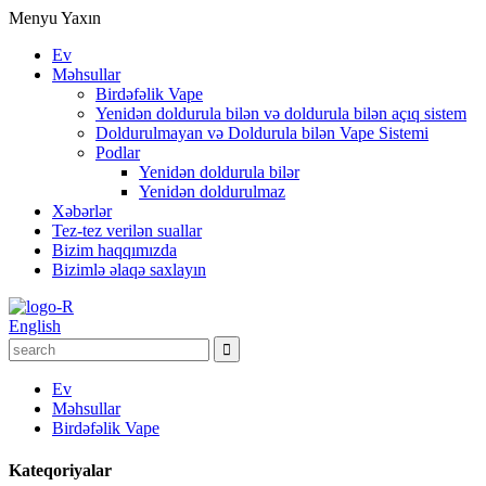
Menyu
Yaxın
Ev
Məhsullar
Birdəfəlik Vape
Yenidən doldurula bilən və doldurula bilən açıq sistem
Doldurulmayan və Doldurula bilən Vape Sistemi
Podlar
Yenidən doldurula bilər
Yenidən doldurulmaz
Xəbərlər
Tez-tez verilən suallar
Bizim haqqımızda
Bizimlə əlaqə saxlayın
English
Ev
Məhsullar
Birdəfəlik Vape
Kateqoriyalar