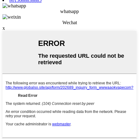
8613688838885
whatsapp
Wechat
x