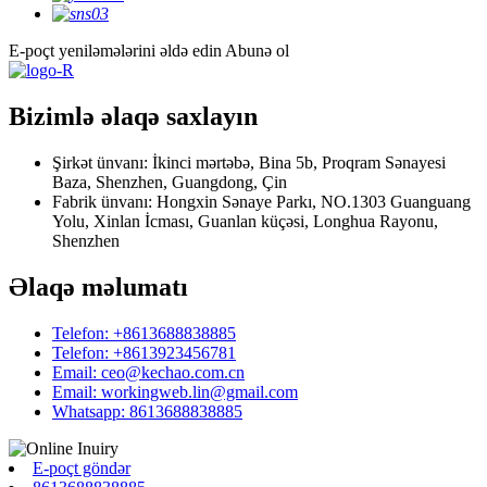
E-poçt yeniləmələrini əldə edin
Abunə ol
Bizimlə əlaqə saxlayın
Şirkət ünvanı: İkinci mərtəbə, Bina 5b, Proqram Sənayesi
Baza, Shenzhen, Guangdong, Çin
Fabrik ünvanı: Hongxin Sənaye Parkı, NO.1303 Guanguang
Yolu, Xinlan İcması, Guanlan küçəsi, Longhua Rayonu,
Shenzhen
Əlaqə məlumatı
Telefon: +8613688838885
Telefon: +8613923456781
Email: ceo@kechao.com.cn
Email: workingweb.lin@gmail.com
Whatsapp: 8613688838885
E-poçt göndər