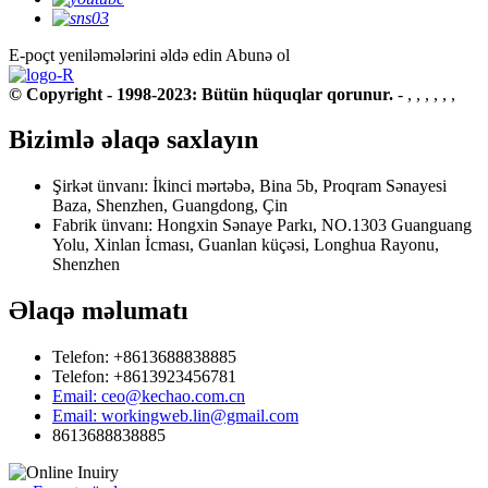
E-poçt yeniləmələrini əldə edin
Abunə ol
© Copyright - 1998-2023: Bütün hüquqlar qorunur.
- , , , , , ,
Bizimlə əlaqə saxlayın
Şirkət ünvanı: İkinci mərtəbə, Bina 5b, Proqram Sənayesi
Baza, Shenzhen, Guangdong, Çin
Fabrik ünvanı: Hongxin Sənaye Parkı, NO.1303 Guanguang
Yolu, Xinlan İcması, Guanlan küçəsi, Longhua Rayonu,
Shenzhen
Əlaqə məlumatı
Telefon: +8613688838885
Telefon: +8613923456781
Email: ceo@kechao.com.cn
Email: workingweb.lin@gmail.com
8613688838885