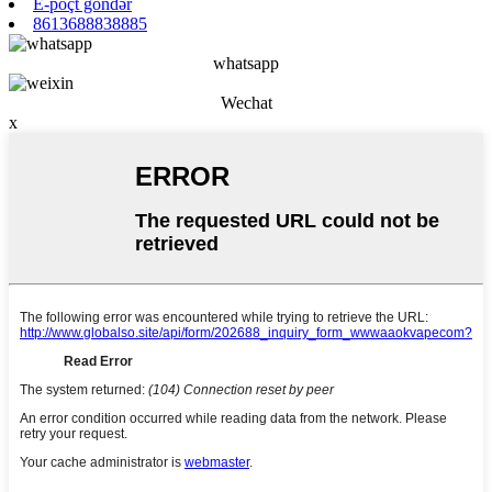
E-poçt göndər
8613688838885
whatsapp
Wechat
x