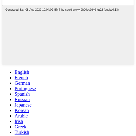
English
French
German
Portuguese
Spanish
Russian
Japanese
Korean
Arabic
Irish
Greek
Turkish